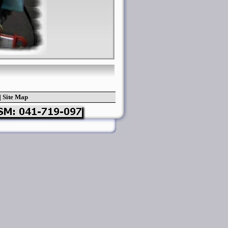
|
Site Map